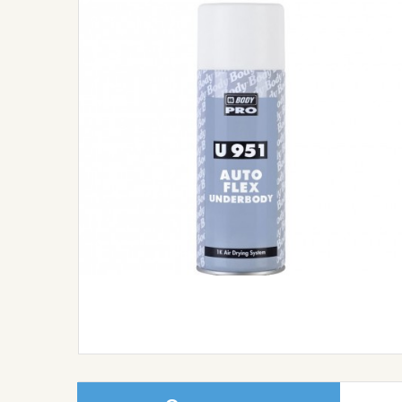
Автокосметика
Средства Индивидуальной
Защиты
Полировка И Защита
Материалы Для Подготовки
Инструмент
Ткани И Плёнки
Шумовиброизоляция