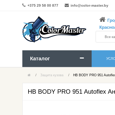
+375 29 58 00 877
info@color-master.by
Гро
Красно
Каталог
УСЛ
Защита кузова
HB BODY PRO 951 Autoflex
Абразивы Для Шлифовки
Краски И Эмали
HB BODY PRO 951 Autoflex Ан
Аэрозольные Материалы
ЛКМ