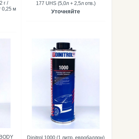
 г /
177 UHS (5,0л + 2,5л отв.)
т 0,25 м
Уточняйте
RBODY
Dinitrol 1000 (1 литр, евробаллон)