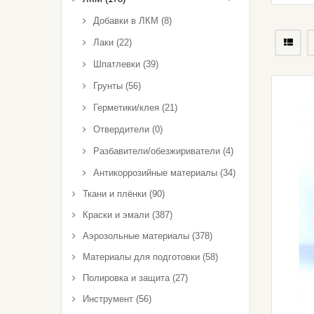
Добавки в ЛКМ (8)
Автокосметика
Лаки (22)
Средства Индивидуальной
Шпатлевки (39)
Защиты
Грунты (56)
Полировка И Защита
Герметики/клея (21)
Отвердители (0)
Материалы Для Подготовки
Разбавители/обезжириватели (4)
Инструмент
Антикоррозийные материалы (34)
Ткани и плёнки (90)
Ткани И Плёнки
Краски и эмали (387)
Шумовиброизоляция
Аэрозольные материалы (378)
Материалы для подготовки (58)
Полировка и защита (27)
Инструмент (56)