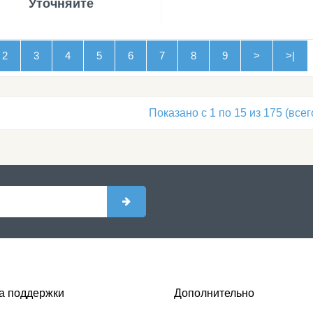
Уточняйте
2
3
4
5
6
7
8
9
>
>|
Показано с 1 по 15 из 175 (всег
а поддержки
Дополнительно