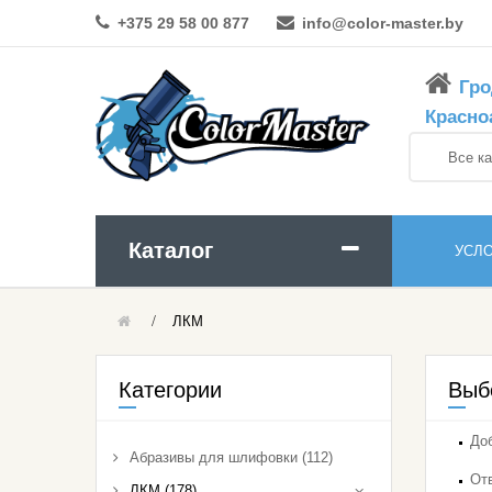
+375 29 58 00 877
info@color-master.by
Гро
Красно
Каталог
УСЛ
ЛКМ
Абразивы Для Шлифовки
Краски И Эмали
Категории
Выб
Аэрозольные Материалы
Доб
Абразивы для шлифовки (112)
ЛКМ
Отв
ЛКМ (178)