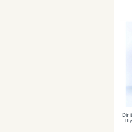
Dini
Шу