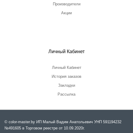
Производители
Акции
Личный Кабинет
Личный Кабинет
История заказов
Закладки
Рассылка
© color-master.by ИП Малый Вадим Анатольевич УНП 591194232
№491605 в Торговом реестре от 10.09.2020г.