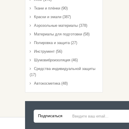
Ткани и плёнки (90)
Автокосметика
Краски и эмали (387)
Средства Индивидуальной
Аэрозольные материалы (378)
Защиты
Материалы для подготовки (58)
Полировка И Защита
Полировка и защита (27)
Инструмент (56)
Материалы Для Подготовки
Шумовиброизоляция (46)
Инструмент
Средства индивидуальной защиты
(17)
Ткани И Плёнки
Автокосметика (48)
Шумовиброизоляция
Подписаться