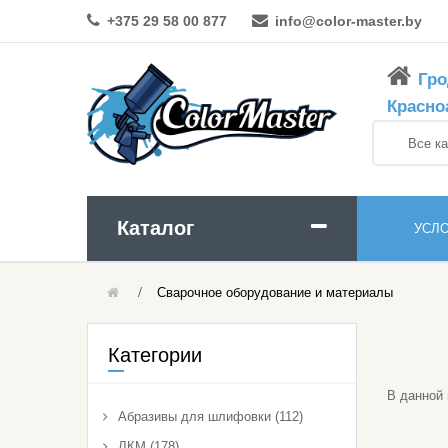
+375 29 58 00 877
info@color-master.by
Гро
Красно
Каталог
УСЛ
Сварочное оборудование и материалы
Абразивы Для Шлифовки
Краски И Эмали
Категории
Аэрозольные Материалы
В данной 
Абразивы для шлифовки (112)
ЛКМ
ЛКМ (178)