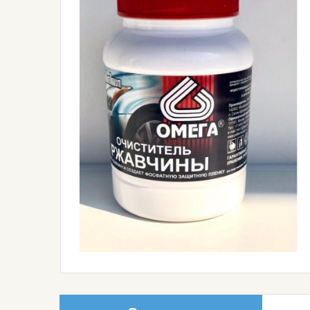
Автокосметика
Средства Индивидуальной
Защиты
Полировка И Защита
Материалы Для Подготовки
Инструмент
Ткани И Плёнки
Шумовиброизоляция