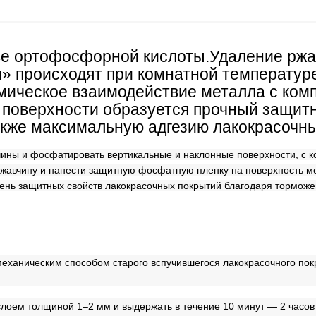
ве ортофосфорной кислоты.
Удаление рж
» происходят при комнатной температур
мическое взаимодействие металла с ком
на поверхности образуется прочный защи
кже максимальную адгезию лакокрасочны
ины и фосфатировать вертикальные и наклонные поверхности, с к
 ржавчину и нанести защитную фосфатную пленку на поверхность м
вень защитных свойств лакокрасочных покрытий благодаря тормож
механическим способом старого вспучившегося лакокрасочного пок
слоем толщиной 1–2 мм и выдержать в течение 10 минут — 2 часов