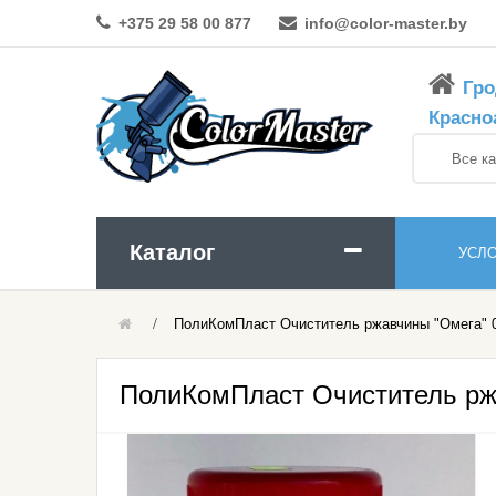
+375 29 58 00 877
info@color-master.by
Гро
Красно
Каталог
УСЛ
ПолиКомПласт Очиститель ржавчины "Омега" 0
Абразивы Для Шлифовки
Краски И Эмали
ПолиКомПласт Очиститель ржа
Аэрозольные Материалы
ЛКМ