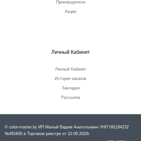
Производители
Акции
Личный Кабинет
Личный Кабинет
История заказов
Закладки
Рассылка
© color-master.by ИП Малый Вадим Анатольевич УНП 591194232
№491605 в Торговом реестре от 10.09.2020г.